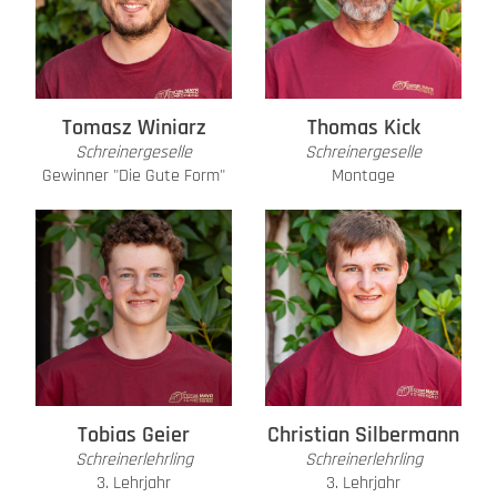
Tomasz Winiarz
Thomas Kick
Schreinergeselle
Schreinergeselle
Gewinner ­"Die Gute Form"
Montage
Tobias Geier
Christian Silbermann
Schreinerlehrling
Schreinerlehrling
3. Lehrjahr
3. Lehrjahr